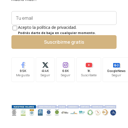
Acepto la política de privacidad.
Podrás darte de baja en cualquier momento.
Suscribirme gratis
9.5K
41.4K
6.6K
1K
Google News
Me gusta
Seguir
Seguir
Suscríbete
Seguir