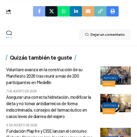
Dejar un comentario
Quizás también te guste
Voluntare avanza en la construcción de su
Manifiesto 2026 tras reunir a más de 200
NOTICIAS
participantes en Medellín
SOCIAL
7 DE AGOSTO DE 2026
Asegurar una correcta hidratación, modificar la
dieta y no tomar antidiarreicos de forma
NOTICIAS
indiscriminada, consejos del farmacéutico en
SOCIAL
casos leves de diarrea del viajero
6 DE AGOSTO DE 2026
Fundación Mapfre y CISE lanzan el concurso