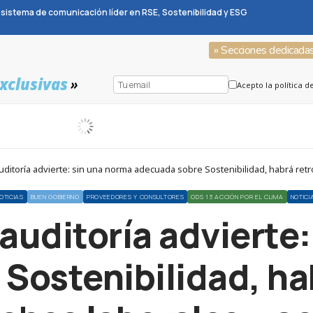
sistema de comunicación líder en RSE, Sostenibilidad y ESG
» Secciones dedicada
xclusivas
»
Acepto la política d
uditoría advierte: sin una norma adecuada sobre Sostenibilidad, habrá ret
OTICIAS
BUEN GOBIERNO
PROVEEDORES Y CONSULTORES
ODS 13 ACCIÓN POR EL CLIMA
NOTIC
a auditoría advierte
Sostenibilidad, ha