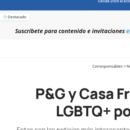
Desde 2005 el eco
Destacado
e
Suscríbete para contenido e invitaciones
Corresponsables > No
P&G y Casa F
LGBTQ+ por
Estas son las noticias más interesante