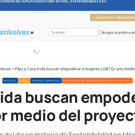
sistema de comunicación líder en RSE, Sostenibilidad y ESG
» Secciones dedicada
xclusivas
»
Acepto la política d
ticias > P&G y Casa Frida buscan empoderar a mujeres LGBTQ+ por medio 
NOTICIAS
SOCIAL
GRANDES EMPRESAS
ODS 9 INDUSTRIA, INNOVACIÓN E INFRAESTRUCTURA
rida buscan empode
 medio del proyec
s del día en materia de Sostenibilidad en M