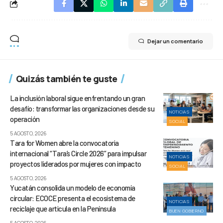
Dejar un comentario
Quizás también te guste
La inclusión laboral sigue enfrentando un gran
desafío: transformar las organizaciones desde su
NOTICIAS
operación
SOCIAL
5 AGOSTO, 2026
Tara for Women abre la convocatoria
internacional “Tara’s Circle 2026” para impulsar
NOTICIAS
proyectos liderados por mujeres con impacto
SOCIAL
5 AGOSTO, 2026
Yucatán consolida un modelo de economía
circular: ECOCE presenta el ecosistema de
NOTICIAS
reciclaje que articula en la Península
BUEN GOBIERNO