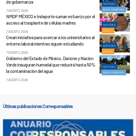
de gobernanza
NOTICIAS
BUEN GOBIERNO
7 AGOSTO, 2026
NMDP MÉXICO e Indeporte suman esfuerzo por el
acceso al trasplante de células madres
NOTICIAS
SOCIAL
7 AGOSTO, 2026
Crean iniciativa para acercar a los universitarios al
entorno laboral mientras siguen estudiando
NOTICIAS
SOCIAL
7 AGOSTO, 2026
Gobierno del Estado de México, Danone y Nación
Verde inauguran humedal que reducirá hasta 50%
NOTICIAS
la contaminación del agua
BUEN GOBIERNO
7 AGOSTO, 2026
Últimas publicaciones Corresponsables