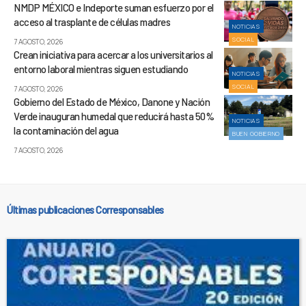
NMDP MÉXICO e Indeporte suman esfuerzo por el
acceso al trasplante de células madres
NOTICIAS
SOCIAL
7 AGOSTO, 2026
Crean iniciativa para acercar a los universitarios al
entorno laboral mientras siguen estudiando
NOTICIAS
SOCIAL
7 AGOSTO, 2026
Gobierno del Estado de México, Danone y Nación
Verde inauguran humedal que reducirá hasta 50%
NOTICIAS
la contaminación del agua
BUEN GOBIERNO
7 AGOSTO, 2026
Últimas publicaciones Corresponsables