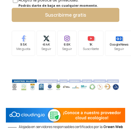
Podrás darte de baja en cualquier momento.
Suscribirme gratis
9.5K
41.4K
6.6K
1K
Google News
Me gusta
Seguir
Seguir
Suscríbete
Seguir
Alojada en servidores responsables certificados por la
Green Web