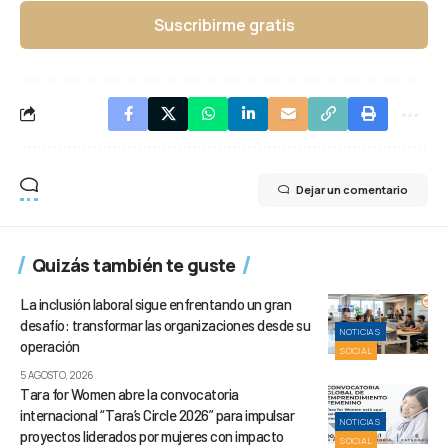
Suscribirme gratis
Dejar un comentario
Quizás también te guste
La inclusión laboral sigue enfrentando un gran
desafío: transformar las organizaciones desde su
NOTICIAS
operación
SOCIAL
5 AGOSTO, 2026
Tara for Women abre la convocatoria
internacional “Tara’s Circle 2026” para impulsar
NOTICIAS
proyectos liderados por mujeres con impacto
SOCIAL