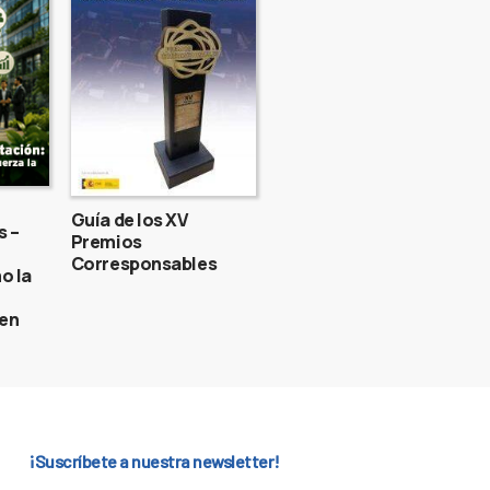
Guía de los XV
s –
Premios
Corresponsables
o la
gen
¡Suscríbete a nuestra newsletter!