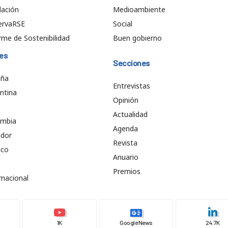
ación
Medioambiente
ervaRSE
Social
rme de Sostenibilidad
Buen gobierno
es
Secciones
aña
Entrevistas
ntina
Opinión
e
Actualidad
ombia
Agenda
ador
Revista
ico
Anuario
Premios
rnacional
1K
Google News
24.7K