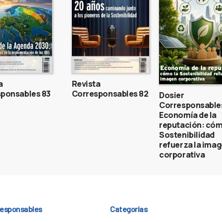
a
Revista
ponsables 83
Corresponsables 82
Dosier
Corresponsable
Economía de la
reputación: cóm
Sostenibilidad
refuerza la ima
corporativa
responsables
Categorías