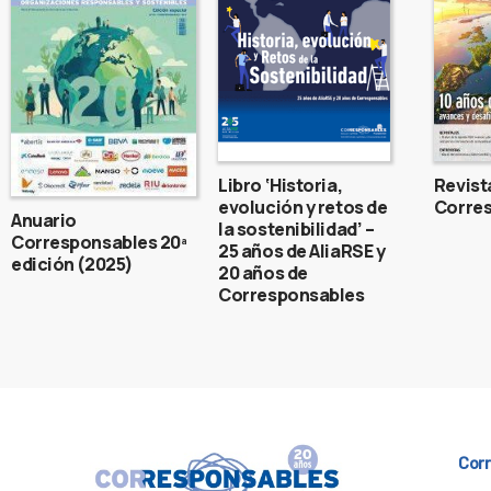
Libro ‘Historia,
Revist
evolución y retos de
Corres
Anuario
la sostenibilidad’ –
Corresponsables 20ª
25 años de AliaRSE y
edición (2025)
20 años de
Corresponsables
Cor