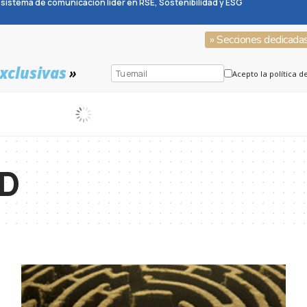
sistema de comunicación líder en RSE, Sostenibilidad y ESG
» Secciones dedicada
xclusivas
»
Acepto la política d
D