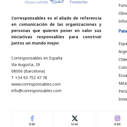
Fund
Obs
Corresponsables es el aliado de referencia
Info
en comunicación de las organizaciones y
personas que quieren poner en valor sus
País
iniciativas responsables para construir
juntos un mundo mejor.
Esp
Arge
Corresponsables en España
Chil
Vía Augusta, 29
Col
08006 (Barcelona)
Ecu
T +34 93 752 47 78
Méx
www.corresponsables.com
info@corresponsables.com
Perú
Inte
9.5K
41.4K
6.6K