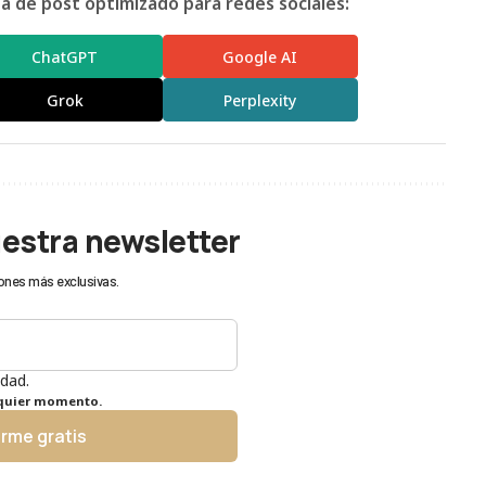
 de post optimizado para redes sociales:
ChatGPT
Google AI
Grok
Perplexity
uestra newsletter
ones más exclusivas.
idad.
lquier momento.
irme gratis