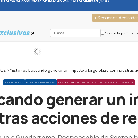
sistema de comunicación líder en RSE, Sostenibilidad y ESG
» Secciones dedicada
xclusivas
»
Acepto la política d
tas > “Estamos buscando generar un impacto a largo plazo con nuestras a
ENTREVISTAS
GRANDES EMPRESAS
ODS 8 TRABAJO DECENTE Y CRECIMIENTO ECONÓMICO
ando generar un i
tras acciones de r
huaia Guadarrama, Responsable de Sostenib