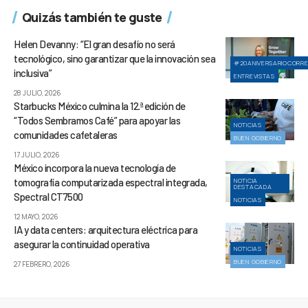
Quizás también te guste
Helen Devanny: “El gran desafío no será
tecnológico, sino garantizar que la innovación sea
#20ANIVERSARIOCORR
inclusiva”
ENTREVISTAS
28 JULIO, 2026
Starbucks México culmina la 12.ª edición de
“Todos Sembramos Café” para apoyar las
NOTICIAS
comunidades cafetaleras
BUEN GOBIERNO
17 JULIO, 2026
México incorpora la nueva tecnología de
tomografía computarizada espectral integrada,
NOTICIA
DESTACADA
Spectral CT7500
NOTICIAS
12 MAYO, 2026
IA y data centers: arquitectura eléctrica para
asegurar la continuidad operativa
NOTICIAS
BUEN GOBIERNO
27 FEBRERO, 2026