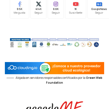
9.5K
41.4K
6.6K
1K
Google News
Me gusta
Seguir
Seguir
Suscríbete
Seguir
Alojada en servidores responsables certificados por la
Green Web
Foundation