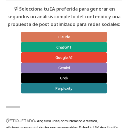
💡 Selecciona tu IA preferida para generar en
segundos un análisis completo del contenido y una
propuesta de post optimizado para redes sociales:
Claude
ChatGPT
Google AI
Gemini
Grok
Perplexity
ETIQUETADO:
Angélica Frías
comunicación efectiva
eficiencia comercial
dosier corresponsables
SalesUp!
México
Upnify