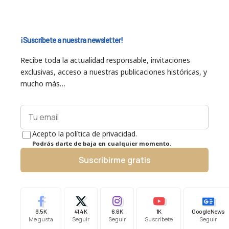
¡Suscríbete a nuestra newsletter!
Recibe toda la actualidad responsable, invitaciones
exclusivas, acceso a nuestras publicaciones históricas, y
mucho más…
Acepto la política de privacidad.
Podrás darte de baja en cualquier momento.
Suscribirme gratis
9.5K
41.4K
6.6K
1K
Google News
Me gusta
Seguir
Seguir
Suscríbete
Seguir