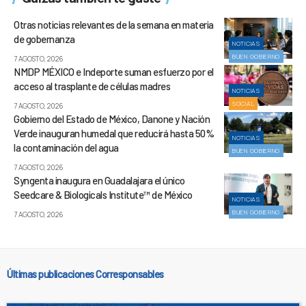
Otras noticias relevantes de la semana en materia
de gobernanza
NOTICIAS
BUEN GOBIERNO
7 AGOSTO, 2026
NMDP MÉXICO e Indeporte suman esfuerzo por el
acceso al trasplante de células madres
NOTICIAS
SOCIAL
7 AGOSTO, 2026
Gobierno del Estado de México, Danone y Nación
Verde inauguran humedal que reducirá hasta 50%
NOTICIAS
la contaminación del agua
BUEN GOBIERNO
7 AGOSTO, 2026
Syngenta inaugura en Guadalajara el único
Seedcare & Biologicals Institute™ de México
NOTICIAS
BUEN GOBIERNO
7 AGOSTO, 2026
Últimas publicaciones Corresponsables