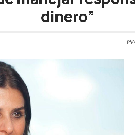
dinero”
C