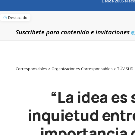
Desde 2005 el eco
Destacado
e
Suscríbete para contenido e invitaciones
“La idea es
inquietud entre
importancia 