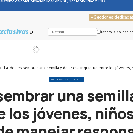
sistema de comunicación líder en RSE, Sostenibilidad y ESG
» Secciones dedicada
xclusivas
»
Acepto la política d
ENTREVISTAS
TÜV SÜD
 sembrar una semilla
 los jóvenes, niños
de manejar respon