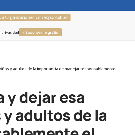
s a Organizaciones Corresponsables
» Suscribirme gratis
e privacidad
Corresponsables > Organizaciones Corresponsables > TÜV SÜD > “La idea es sembrar una semilla y dejar esa inquietud entre los jóvenes, niños y adultos de la importancia de manejar responsablemente el dinero”
 y dejar esa
 y adultos de la
sablemente el