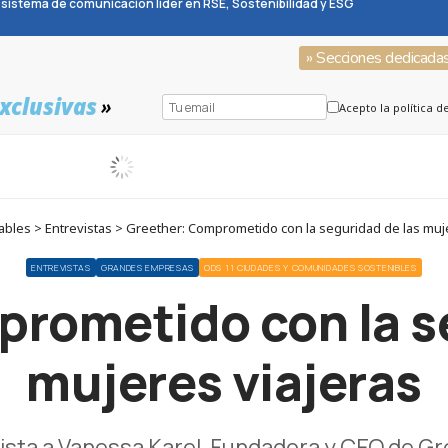
sistema de comunicación líder en RSE, Sostenibilidad y ESG
» Secciones dedicada
xclusivas
»
Acepto la política d
bles > Entrevistas > Greether: Comprometido con la seguridad de las muje
ENTREVISTAS
GRANDES EMPRESAS
ODS 11 CIUDADES Y COMUNIDADES SOSTENIBLES
rometido con la s
mujeres viajeras
ista a Vanessa Karel, Fundadora y CEO de Gr