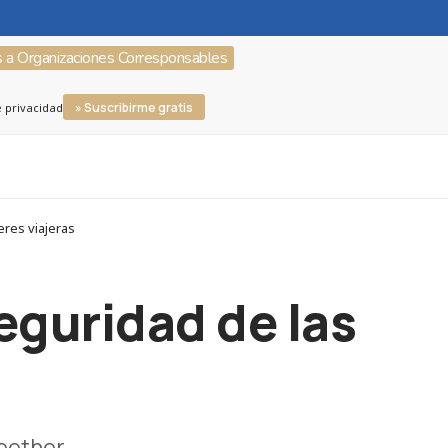
s a Organizaciones Corresponsables
» Suscribirme gratis
e privacidad
res viajeras
eguridad de las
eether.