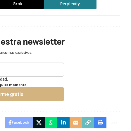
Grok
Perplexity
uestra newsletter
ones más exclusivas.
idad.
lquier momento.
irme gratis
Facebook