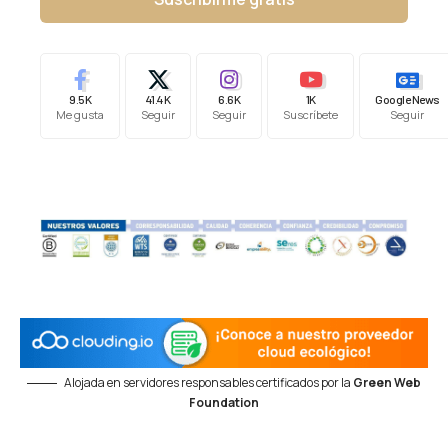
9.5K
41.4K
6.6K
1K
Google News
Me gusta
Seguir
Seguir
Suscríbete
Seguir
Alojada en servidores responsables certificados por la
Green Web
Foundation