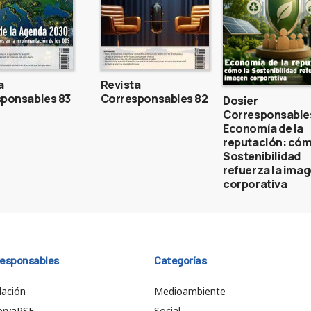
a
Revista
ponsables 83
Corresponsables 82
Dosier
Corresponsable
Economía de la
reputación: cóm
Sostenibilidad
refuerza la ima
corporativa
responsables
Categorías
ación
Medioambiente
ervaRSE
Social