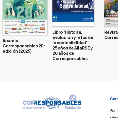
Libro ‘Historia,
Revist
evolución y retos de
Corres
Anuario
la sostenibilidad’ –
Corresponsables 20ª
25 años de AliaRSE y
edición (2025)
20 años de
Corresponsables
Cor
Fund
Obs