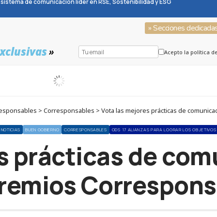
sistema de comunicación líder en RSE, Sostenibilidad y ESG
» Secciones dedicada
xclusivas
»
Acepto la política d
sponsables > Corresponsables > Vota las mejores prácticas de comunica
NOTICIAS
BUEN GOBIERNO
CORRESPONSABLES
ODS 17 ALIANZAS PARA LOGRAR LOS OBJETIVOS
s prácticas de com
Premios Correspons