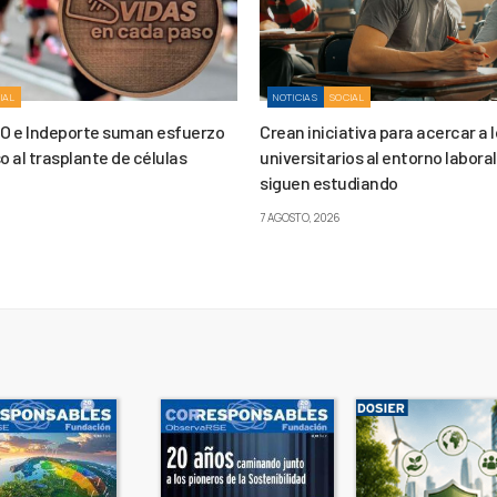
IAL
NOTICIAS
SOCIAL
O e Indeporte suman esfuerzo
Crean iniciativa para acercar a 
o al trasplante de células
universitarios al entorno labora
siguen estudiando
7 AGOSTO, 2026