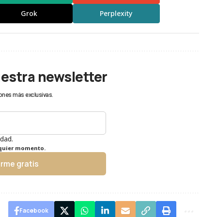
Grok
Perplexity
uestra newsletter
ones más exclusivas.
idad.
lquier momento.
irme gratis
Facebook