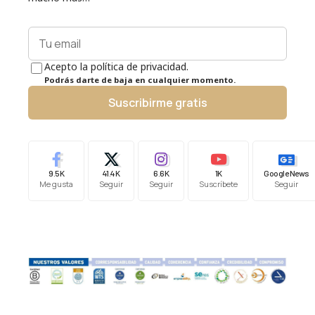
Acepto la política de privacidad.
Podrás darte de baja en cualquier momento.
Suscribirme gratis
9.5K
41.4K
6.6K
1K
Google News
Me gusta
Seguir
Seguir
Suscríbete
Seguir