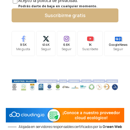
Acepto la política de privacidad.
Podrás darte de baja en cualquier momento.
Suscribirme gratis
9.5K
41.4K
6.6K
1K
Google News
Me gusta
Seguir
Seguir
Suscríbete
Seguir
Alojada en servidores responsables certificados por la
Green Web