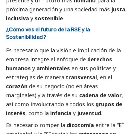
presente y un futuro más
humano
para la
próxima generación y una sociedad más
justa
,
inclusiva
y
sostenible
.
¿Cómo ves el futuro de la
RSE
y la
Sostenibilidad
?
Es necesario que la visión e implicación de la
empresa integre el enfoque de
derechos
humanos
y
ambientales
en sus políticas y
estrategias de manera
transversal
, en el
corazón
de su negocio (no en áreas
marginales) y a través de su
cadena de valor
,
así como involucrando a todos los
grupos de
interés
, como la
infancia
y
juventud
.
Es necesario romper la
dicotomía
entre la “E”
ambiental y la “S”
social
: los
retrocesos
en