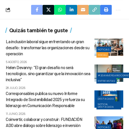
Quizás también te guste
La inclusión laboral sigue enfrentando un gran
desafío: transformar las organizaciones desde su
NOTICIAS
operación
SOCIAL
5 AGOSTO, 2026
Helen Devanny: “El gran desafío no será
tecnológico, sino garantizar que la innovación sea
#20ANIVERSARIOCORR
inclusiva”
ENTREVISTAS
28 JULIO, 2026
Corresponsables publica su nuevo Informe
Integrado de Sostenibilidad 2025 y refuerza su
DESTACADO
NOTICIA
liderazgo en Comunicación Responsable
DESTACADA
11 JUNIO, 2026
Coinvertir, colaborar y construir: FUNDACIÓN
ADO abre diálogo sobre liderazgo e inversión
NOTICIAS