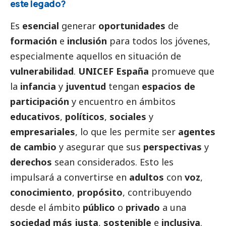
este legado?
Es
esencial
generar
oportunidades
de
formación
e
inclusión
para todos los jóvenes,
especialmente aquellos en situación de
vulnerabilidad
.
UNICEF España
promueve que
la
infancia
y
juventud
tengan
espacios de
participación
y encuentro en ámbitos
educativos
,
políticos
,
sociales
y
empresariales
, lo que les permite ser
agentes
de cambio
y asegurar que sus
perspectivas
y
derechos
sean considerados. Esto les
impulsará a convertirse en
adultos
con
voz
,
conocimiento
,
propósito
, contribuyendo
desde el ámbito
público
o
privado
a una
sociedad más justa
,
sostenible
e
inclusiva
.