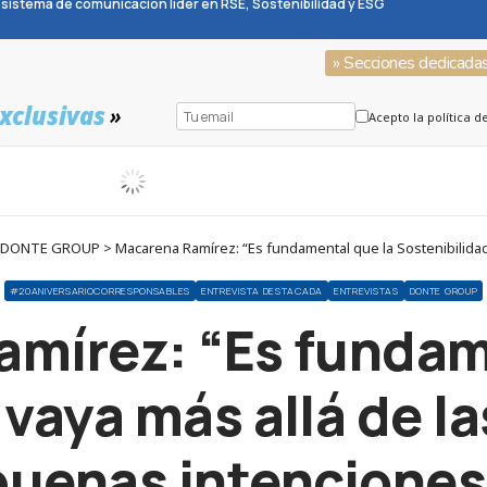
sistema de comunicación líder en RSE, Sostenibilidad y ESG
» Secciones dedicada
xclusivas
»
Acepto la política d
ONTE GROUP > Macarena Ramírez: “Es fundamental que la Sostenibilidad va
#20ANIVERSARIOCORRESPONSABLES
ENTREVISTA DESTACADA
ENTREVISTAS
DONTE GROUP
mírez: “Es fundam
vaya más allá de la
buenas intenciones