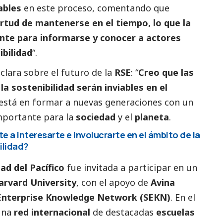
ables
en este proceso, comentando que
rtud de mantenerse en el tiempo, lo que la
ente para informarse y conocer a actores
ibilidad
“.
clara sobre el futuro de la
RSE
: “
Creo que las
a sostenibilidad serán inviables en el
e está en formar a nuevas generaciones con un
mportante para la
sociedad
y el
planeta
.
 a interesarte e involucrarte en el ámbito de la
ilidad?
ad del Pacífico
fue invitada a participar en un
arvard University
, con el apoyo de
Avina
 Enterprise Knowledge Network (SEKN)
. En el
 una
red internacional
de destacadas
escuelas