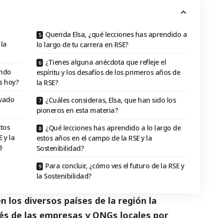
Querida Elsa, ¿qué lecciones has aprendido a
 la
lo largo de tu carrera en RSE?
¿Tienes alguna anécdota que refleje el
ando
espíritu y los desafíos de los primeros años de
s hoy?
la RSE?
rvado
¿Cuáles consideras, Elsa, que han sido los
pioneros en esta materia?
itos
¿Qué lecciones has aprendido a lo largo de
 y la
estos años en el campo de la RSE y la
é
Sostenibilidad?
Para concluir, ¿cómo ves el futuro de la RSE y
la Sostenibilidad?
 los diversos países de la región la
erés de las empresas y ONGs locales por