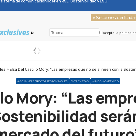
sistema de comunicación líder en RSE, Sostenibilidad y ESG
» Secciones dedicada
xclusivas
»
Acepto la política d
> Elsa Del Castillo Mory: “Las empresas que no se alineen con la Sosteni
#20ANIVERSARIOCORRESPONSABLES
ENTREVISTAS
MUNDO ACADÉMICO
llo Mory: “Las emp
Sostenibilidad serán
mercado del futuro