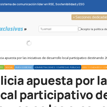
sistema de comunicación líder en RSE, Sostenibilidad y ESG
» Secciones dedicada
xclusivas
»
Acepto la política d
ia apuesta por las iniciativas de desarrollo local participativo destinand
NTE
SOCIAL
BUEN GOBIERNO
ADMINISTRACIONES Y EMPRESAS PÚBLICAS
ODS 11 CIUDADES Y C
icia apuesta por la
ocal participativo 