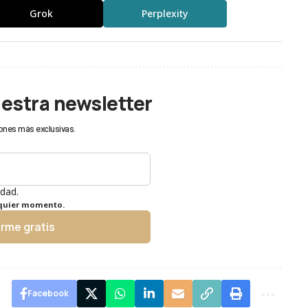
Grok
Perplexity
uestra newsletter
ones más exclusivas.
idad.
lquier momento.
irme gratis
Facebook