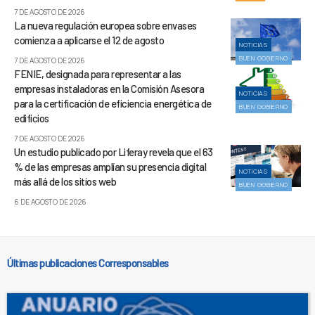
7 DE AGOSTO DE 2026
La nueva regulación europea sobre envases
comienza a aplicarse el 12 de agosto
NOTICIAS
BUEN GOBIERNO
7 DE AGOSTO DE 2026
FENIE, designada para representar a las
empresas instaladoras en la Comisión Asesora
NOTICIAS
para la certificación de eficiencia energética de
BUEN GOBIERNO
edificios
7 DE AGOSTO DE 2026
Un estudio publicado por Liferay revela que el 63
% de las empresas amplían su presencia digital
NOTICIAS
más allá de los sitios web
BUEN GOBIERNO
6 DE AGOSTO DE 2026
Últimas publicaciones Corresponsables