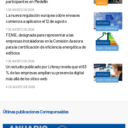
participantes en Medellín
SOCIAL
7 DE AGOSTO DE 2026
La nueva regulación europea sobre envases
comienza a aplicarse el 12 de agosto
NOTICIAS
BUEN GOBIERNO
7 DE AGOSTO DE 2026
FENIE, designada para representar a las
empresas instaladoras en la Comisión Asesora
NOTICIAS
para la certificación de eficiencia energética de
BUEN GOBIERNO
edificios
7 DE AGOSTO DE 2026
Un estudio publicado por Liferay revela que el 63
% de las empresas amplían su presencia digital
NOTICIAS
más allá de los sitios web
BUEN GOBIERNO
6 DE AGOSTO DE 2026
Últimas publicaciones Corresponsables