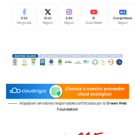
9.5K
41.4K
6.6K
1K
Google News
Me gusta
Seguir
Seguir
Suscríbete
Seguir
Alojada en servidores responsables certificados por la
Green Web
Foundation