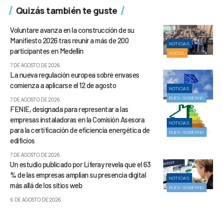
Quizás también te guste
Voluntare avanza en la construcción de su
Manifiesto 2026 tras reunir a más de 200
NOTICIAS
participantes en Medellín
SOCIAL
7 DE AGOSTO DE 2026
La nueva regulación europea sobre envases
comienza a aplicarse el 12 de agosto
NOTICIAS
BUEN GOBIERNO
7 DE AGOSTO DE 2026
FENIE, designada para representar a las
empresas instaladoras en la Comisión Asesora
NOTICIAS
para la certificación de eficiencia energética de
BUEN GOBIERNO
edificios
7 DE AGOSTO DE 2026
Un estudio publicado por Liferay revela que el 63
% de las empresas amplían su presencia digital
NOTICIAS
más allá de los sitios web
BUEN GOBIERNO
6 DE AGOSTO DE 2026