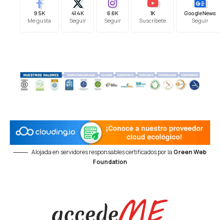
9.5K
41.4K
6.6K
1K
Google News
Me gusta
Seguir
Seguir
Suscríbete
Seguir
Alojada en servidores responsables certificados por la
Green Web
Foundation