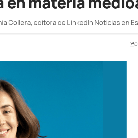
a en materia medi
nia Collera, editora de LinkedIn Noticias en 
C