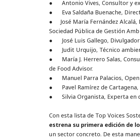
● Antonio Vives, Consultor y ex
● Eva Saldaña Buenache, Directo
● José María Fernández Alcalá, D
Sociedad Pública de Gestión Ambi
● José Luis Gallego, Divulgador a
● Judit Urquijo, Técnico ambien
● María J. Herrero Salas, Consul
de Food Advisor.
● Manuel Parra Palacios, Open I
● Pavel Ramírez de Cartagena, P
● Silvia Organista, Experta en d
Con esta lista de Top Voices Sost
estrena su primera edición de l
un sector concreto. De esta mane