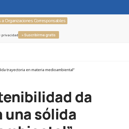
s a Organizaciones Corresponsables
» Suscribirme gratis
e privacidad
lida trayectoria en materia medioambiental”
tenibilidad da
n una sólida