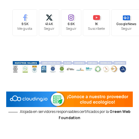
9.5K
41.4K
6.6K
1K
Google News
Me gusta
Seguir
Seguir
Suscríbete
Seguir
Alojada en servidores responsables certificados por la
Green Web
Foundation