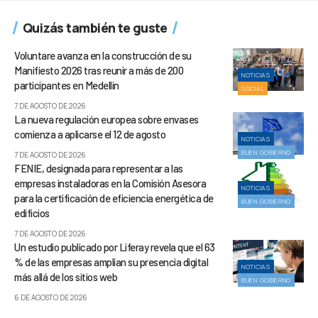
Quizás también te guste
Voluntare avanza en la construcción de su
Manifiesto 2026 tras reunir a más de 200
NOTICIAS
participantes en Medellín
SOCIAL
7 DE AGOSTO DE 2026
La nueva regulación europea sobre envases
comienza a aplicarse el 12 de agosto
NOTICIAS
BUEN GOBIERNO
7 DE AGOSTO DE 2026
FENIE, designada para representar a las
empresas instaladoras en la Comisión Asesora
NOTICIAS
para la certificación de eficiencia energética de
BUEN GOBIERNO
edificios
7 DE AGOSTO DE 2026
Un estudio publicado por Liferay revela que el 63
% de las empresas amplían su presencia digital
NOTICIAS
más allá de los sitios web
BUEN GOBIERNO
6 DE AGOSTO DE 2026