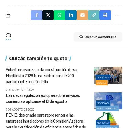
Dejar un comentario
Quizás también te guste
Voluntare avanza en la construcción de su
Manifiesto 2026 tras reunir a más de 200
NOTICIAS
participantes en Medellín
SOCIAL
7 DE AGOSTO DE 2026
La nueva regulación europea sobre envases
comienza a aplicarse el 12 de agosto
NOTICIAS
BUEN GOBIERNO
7 DE AGOSTO DE 2026
FENIE, designada para representar a las
empresas instaladoras en la Comisión Asesora
NOTICIAS
para la certificación de eficiencia energética de