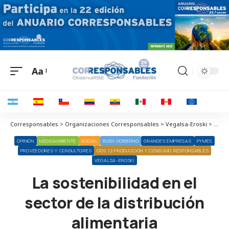
Aa
Corresponsables > Organizaciones Corresponsables > Vegalsa-Eroski > La sostenibilidad en el sector de la distribución alimentaria
OPINIÓN
MEDIOAMBIENTE
SOCIAL
BUEN GOBIERNO
GRANDES EMPRESAS
PYMES
PROVEEDORES Y CONSULTORES
ODS 12 PRODUCCIÓN Y CONSUMO RESPONSABLES
VEGALSA-EROSKI
La sostenibilidad en el
sector de la distribución
alimentaria