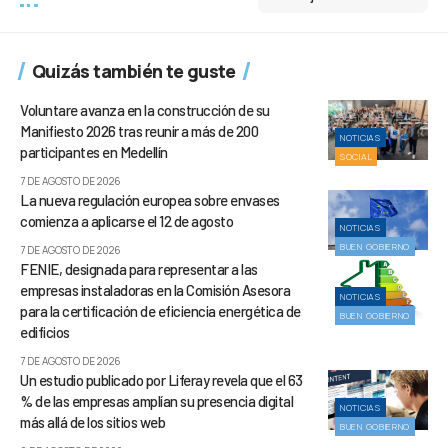
Quizás también te guste
Voluntare avanza en la construcción de su
Manifiesto 2026 tras reunir a más de 200
NOTICIAS
participantes en Medellín
SOCIAL
7 DE AGOSTO DE 2026
La nueva regulación europea sobre envases
comienza a aplicarse el 12 de agosto
NOTICIAS
BUEN GOBIERNO
7 DE AGOSTO DE 2026
FENIE, designada para representar a las
empresas instaladoras en la Comisión Asesora
NOTICIAS
para la certificación de eficiencia energética de
BUEN GOBIERNO
edificios
7 DE AGOSTO DE 2026
Un estudio publicado por Liferay revela que el 63
% de las empresas amplían su presencia digital
NOTICIAS
más allá de los sitios web
BUEN GOBIERNO