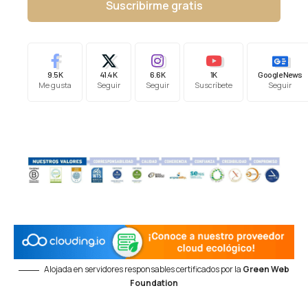
Suscribirme gratis
9.5K
41.4K
6.6K
1K
Google News
Me gusta
Seguir
Seguir
Suscríbete
Seguir
Alojada en servidores responsables certificados por la
Green Web
Foundation