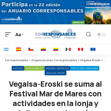
Aa
Corresponsables > Organizaciones Corresponsables > Vegalsa-Eroski > Vegalsa-Eroski se suma al Festival Mar de Mares con actividades en la lonja y talleres para los más pequeños
NOTICIAS
MEDIOAMBIENTE
GRANDES EMPRESAS
ODS 14 VIDA SUBMARINA
VEGALSA-EROSKI
Vegalsa-Eroski se suma al
Festival Mar de Mares con
actividades en la lonja y