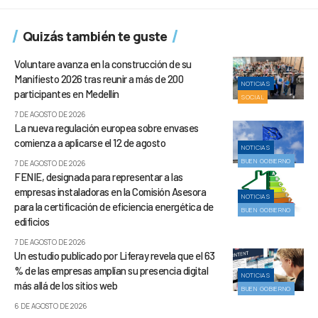
Quizás también te guste
Voluntare avanza en la construcción de su
Manifiesto 2026 tras reunir a más de 200
NOTICIAS
participantes en Medellín
SOCIAL
7 DE AGOSTO DE 2026
La nueva regulación europea sobre envases
comienza a aplicarse el 12 de agosto
NOTICIAS
BUEN GOBIERNO
7 DE AGOSTO DE 2026
FENIE, designada para representar a las
empresas instaladoras en la Comisión Asesora
NOTICIAS
para la certificación de eficiencia energética de
BUEN GOBIERNO
edificios
7 DE AGOSTO DE 2026
Un estudio publicado por Liferay revela que el 63
% de las empresas amplían su presencia digital
NOTICIAS
más allá de los sitios web
BUEN GOBIERNO
6 DE AGOSTO DE 2026