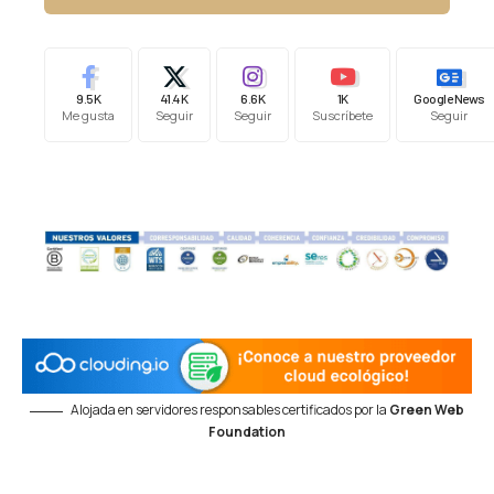
9.5K
41.4K
6.6K
1K
Google News
Me gusta
Seguir
Seguir
Suscríbete
Seguir
Alojada en servidores responsables certificados por la
Green Web
Foundation