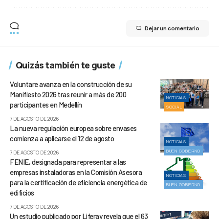
Dejar un comentario
Quizás también te guste
Voluntare avanza en la construcción de su
Manifiesto 2026 tras reunir a más de 200
NOTICIAS
participantes en Medellín
SOCIAL
7 DE AGOSTO DE 2026
La nueva regulación europea sobre envases
comienza a aplicarse el 12 de agosto
NOTICIAS
BUEN GOBIERNO
7 DE AGOSTO DE 2026
FENIE, designada para representar a las
empresas instaladoras en la Comisión Asesora
NOTICIAS
para la certificación de eficiencia energética de
BUEN GOBIERNO
edificios
7 DE AGOSTO DE 2026
Un estudio publicado por Liferay revela que el 63