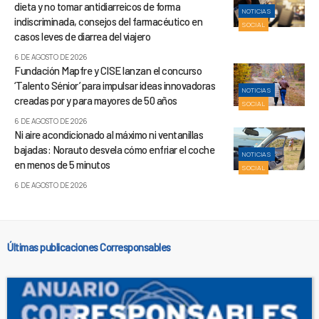
dieta y no tomar antidiarreicos de forma
NOTICIAS
indiscriminada, consejos del farmacéutico en
SOCIAL
casos leves de diarrea del viajero
6 DE AGOSTO DE 2026
Fundación Mapfre y CISE lanzan el concurso
‘Talento Sénior’ para impulsar ideas innovadoras
NOTICIAS
creadas por y para mayores de 50 años
SOCIAL
6 DE AGOSTO DE 2026
Ni aire acondicionado al máximo ni ventanillas
bajadas: Norauto desvela cómo enfriar el coche
NOTICIAS
en menos de 5 minutos
SOCIAL
6 DE AGOSTO DE 2026
Últimas publicaciones Corresponsables