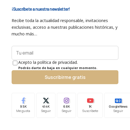
¡Suscríbete a nuestra newsletter!
Recibe toda la actualidad responsable, invitaciones
exclusivas, acceso a nuestras publicaciones históricas, y
mucho más…
Acepto la política de privacidad.
Podrás darte de baja en cualquier momento.
Suscribirme gratis
9.5K
41.4K
6.6K
1K
Google News
Me gusta
Seguir
Seguir
Suscríbete
Seguir