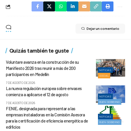
Dejar un comentario
Quizás también te guste
Voluntare avanza en la construcción de su
Manifiesto 2026 tras reunir a más de 200
NOTICIAS
participantes en Medellín
SOCIAL
7 DE AGOSTO DE 2026
La nueva regulación europea sobre envases
comienza a aplicarse el 12 de agosto
NOTICIAS
BUEN GOBIERNO
7 DE AGOSTO DE 2026
FENIE, designada para representar a las
empresas instaladoras en la Comisión Asesora
NOTICIAS
para la certificación de eficiencia energética de
BUEN GOBIERNO
edificios