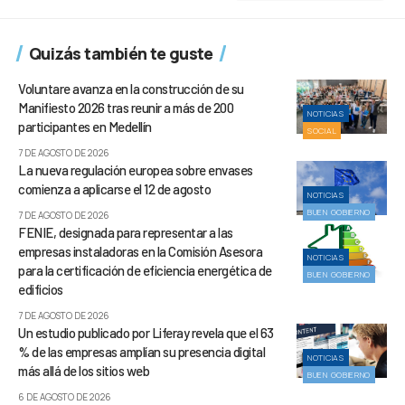
Quizás también te guste
Voluntare avanza en la construcción de su
Manifiesto 2026 tras reunir a más de 200
NOTICIAS
participantes en Medellín
SOCIAL
7 DE AGOSTO DE 2026
La nueva regulación europea sobre envases
comienza a aplicarse el 12 de agosto
NOTICIAS
BUEN GOBIERNO
7 DE AGOSTO DE 2026
FENIE, designada para representar a las
empresas instaladoras en la Comisión Asesora
NOTICIAS
para la certificación de eficiencia energética de
BUEN GOBIERNO
edificios
7 DE AGOSTO DE 2026
Un estudio publicado por Liferay revela que el 63
% de las empresas amplían su presencia digital
NOTICIAS
más allá de los sitios web
BUEN GOBIERNO
6 DE AGOSTO DE 2026