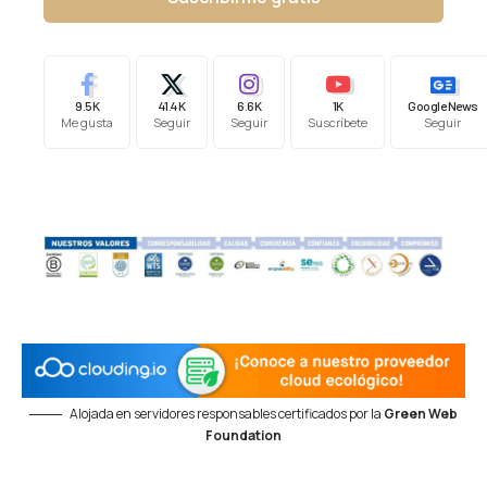
9.5K
41.4K
6.6K
1K
Google News
Me gusta
Seguir
Seguir
Suscríbete
Seguir
Alojada en servidores responsables certificados por la
Green Web
Foundation