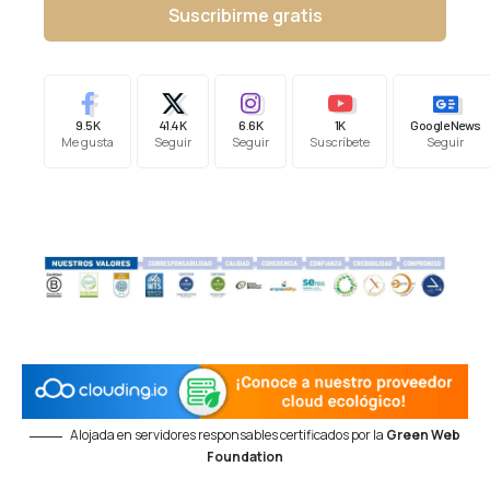
Suscribirme gratis
9.5K
41.4K
6.6K
1K
Google News
Me gusta
Seguir
Seguir
Suscríbete
Seguir
Alojada en servidores responsables certificados por la
Green Web
Foundation