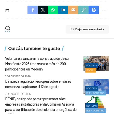
Dejar un comentario
Quizás también te guste
Voluntare avanza en la construcción de su
Manifiesto 2026 tras reunir a más de 200
NOTICIAS
participantes en Medellín
SOCIAL
7 DE AGOSTO DE 2026
La nueva regulación europea sobre envases
comienza a aplicarse el 12 de agosto
NOTICIAS
BUEN GOBIERNO
7 DE AGOSTO DE 2026
FENIE, designada para representar a las
empresas instaladoras en la Comisión Asesora
NOTICIAS
para la certificación de eficiencia energética de
BUEN GOBIERNO