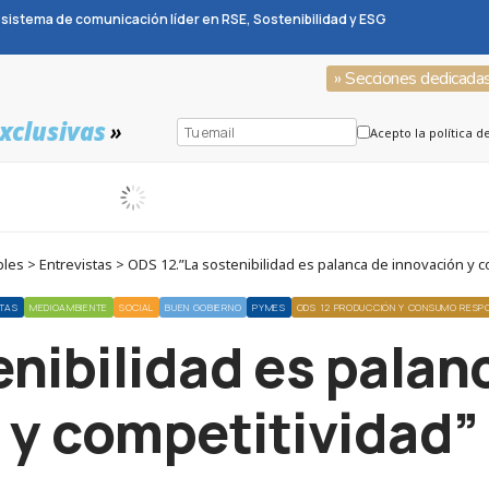
sistema de comunicación líder en RSE, Sostenibilidad y ESG
» Secciones dedicada
xclusivas
»
Acepto la política d
es > Entrevistas > ODS 12.”La sostenibilidad es palanca de innovación y c
STAS
MEDIOAMBIENTE
SOCIAL
BUEN GOBIERNO
PYMES
ODS 12 PRODUCCIÓN Y CONSUMO RESP
enibilidad es palan
y competitividad”