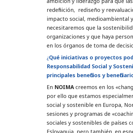
ambición y liderazgo para que la
redefinición, rediseño y reevalua
impacto
social
, medioambiental y 
necesitaremos que la sostenibili
organizaciones y que haya person
en los órganos de toma de decisi
¿
Qué iniciativas o proyectos pod
Responsabilidad
Social
y Sosteni
principales beneficios y beneficiari
En
NOIMA
creemos en los «change
por ello que estamos especialme
social
y sostenible en Europa, Nor
sesiones y programas de «coachin
sociales y sostenibles de países c
Eslovaquia, pero también, en esp