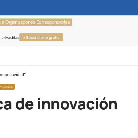
s a Organizaciones Corresponsables
» Suscribirme gratis
e privacidad
ompetitividad”
ONSABLES
ca de innovación