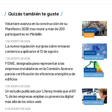
Quizás también te guste
Voluntare avanza en la construcción de su
Manifiesto 2026 tras reunir a más de 200
NOTICIAS
participantes en Medellín
SOCIAL
7 DE AGOSTO DE 2026
La nueva regulación europea sobre envases
comienza a aplicarse el 12 de agosto
NOTICIAS
BUEN GOBIERNO
7 DE AGOSTO DE 2026
FENIE, designada para representar a las
empresas instaladoras en la Comisión Asesora
NOTICIAS
para la certificación de eficiencia energética de
BUEN GOBIERNO
edificios
7 DE AGOSTO DE 2026
Un estudio publicado por Liferay revela que el 63
% de las empresas amplían su presencia digital
NOTICIAS
más allá de los sitios web
BUEN GOBIERNO
6 DE AGOSTO DE 2026