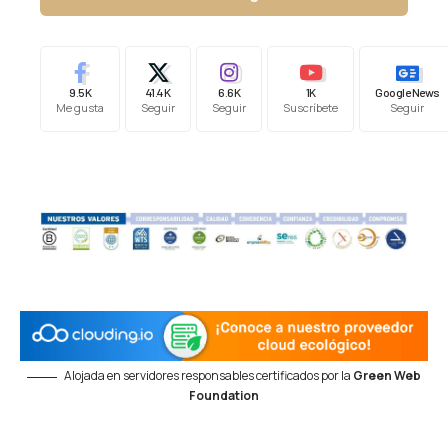
9.5K
41.4K
6.6K
1K
Google News
Me gusta
Seguir
Seguir
Suscríbete
Seguir
Alojada en servidores responsables certificados por la
Green Web
Foundation