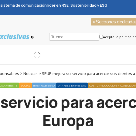
sistema de comunicación líder en RSE, Sostenibilidad y ESG
» Secciones dedicada
xclusivas
»
Acepto la política d
ponsables > Noticias > SEUR mejora su servicio para acercar sus clientes a
DIOAMBIENTE
SOCIAL
BUEN GOBIERNO
GRANDES EMPRESAS
ODS 12 PRODUCCIÓN Y CONSUMO 
ervicio para acerc
Europa