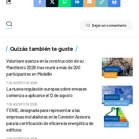
Dejar un comentario
Quizás también te guste
Voluntare avanza en la construcción de su
Manifiesto 2026 tras reunir a más de 200
NOTICIAS
participantes en Medellín
SOCIAL
7 DE AGOSTO DE 2026
La nueva regulación europea sobre envases
comienza a aplicarse el 12 de agosto
NOTICIAS
BUEN GOBIERNO
7 DE AGOSTO DE 2026
FENIE, designada para representar a las
empresas instaladoras en la Comisión Asesora
NOTICIAS
para la certificación de eficiencia energética de
BUEN GOBIERNO
edificios
7 DE AGOSTO DE 2026