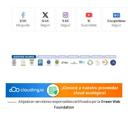
9.5K
41.4K
6.6K
1K
Google News
Me gusta
Seguir
Seguir
Suscríbete
Seguir
Alojada en servidores responsables certificados por la
Green Web
Foundation