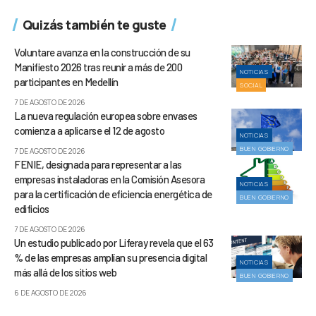
Quizás también te guste
Voluntare avanza en la construcción de su
Manifiesto 2026 tras reunir a más de 200
NOTICIAS
participantes en Medellín
SOCIAL
7 DE AGOSTO DE 2026
La nueva regulación europea sobre envases
comienza a aplicarse el 12 de agosto
NOTICIAS
BUEN GOBIERNO
7 DE AGOSTO DE 2026
FENIE, designada para representar a las
empresas instaladoras en la Comisión Asesora
NOTICIAS
para la certificación de eficiencia energética de
BUEN GOBIERNO
edificios
7 DE AGOSTO DE 2026
Un estudio publicado por Liferay revela que el 63
% de las empresas amplían su presencia digital
NOTICIAS
más allá de los sitios web
BUEN GOBIERNO
6 DE AGOSTO DE 2026