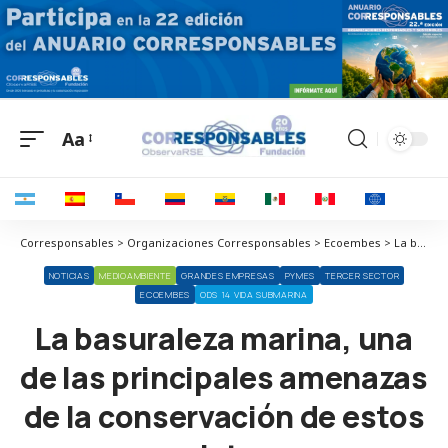
Aa
Corresponsables > Organizaciones Corresponsables > Ecoembes > La basuraleza marina, una de las principales amenazas de la conservación de estos ecosistemas
NOTICIAS
MEDIOAMBIENTE
GRANDES EMPRESAS
PYMES
TERCER SECTOR
ECOEMBES
ODS 14 VIDA SUBMARINA
La basuraleza marina, una
de las principales amenazas
de la conservación de estos