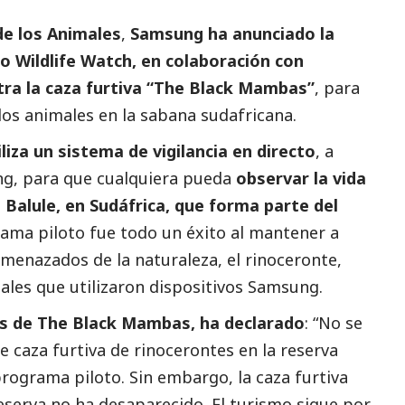
de los Animales
,
Samsung
ha anunciado la
o Wildlife Watch, en colaboración con
ntra la caza furtiva “The Black Mambas”
, para
los animales en la sabana sudafricana.
iliza un sistema de vigilancia en directo
, a
ng
, para que cualquiera pueda
observar la vida
 Balule, en Sudáfrica, que forma parte del
ama piloto fue todo un éxito al mantener a
menazados de la naturaleza, el rinoceronte,
ales que utilizaron dispositivos
Samsung
.
s de The Black Mambas, ha declarado
: “No se
e caza furtiva de rinocerontes en la reserva
rograma piloto. Sin embargo, la caza furtiva
reserva no ha desaparecido. El turismo sigue por