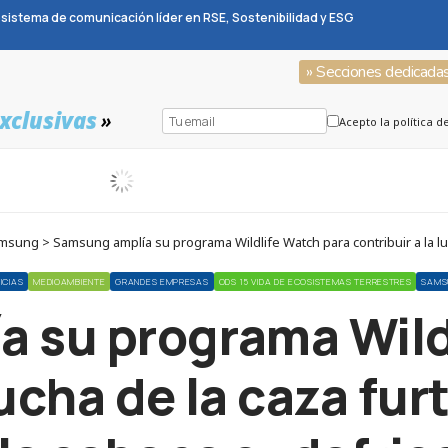
sistema de comunicación líder en RSE, Sostenibilidad y ESG
» Secciones dedicada
xclusivas
»
Acepto la política d
ng > Samsung amplía su programa Wildlife Watch para contribuir a la luch
ICIAS
MEDIOAMBIENTE
GRANDES EMPRESAS
ODS 15 VIDA DE ECOSISTEMAS TERRESTRES
SAMS
 su programa Wild
lucha de la caza fu