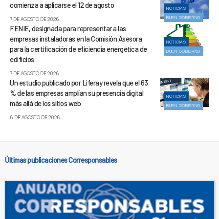
comienza a aplicarse el 12 de agosto
NOTICIAS
BUEN GOBIERNO
7 DE AGOSTO DE 2026
FENIE, designada para representar a las
empresas instaladoras en la Comisión Asesora
NOTICIAS
para la certificación de eficiencia energética de
BUEN GOBIERNO
edificios
7 DE AGOSTO DE 2026
Un estudio publicado por Liferay revela que el 63
% de las empresas amplían su presencia digital
NOTICIAS
más allá de los sitios web
BUEN GOBIERNO
6 DE AGOSTO DE 2026
Últimas publicaciones Corresponsables