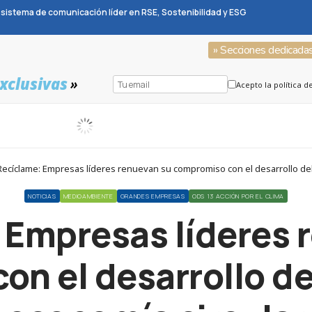
sistema de comunicación líder en RSE, Sostenibilidad y ESG
» Secciones dedicada
xclusivas
»
Acepto la política d
ecíclame: Empresas líderes renuevan su compromiso con el desarrollo del r
NOTICIAS
MEDIOAMBIENTE
GRANDES EMPRESAS
ODS 13 ACCIÓN POR EL CLIMA
 Empresas líderes 
n el desarrollo del 