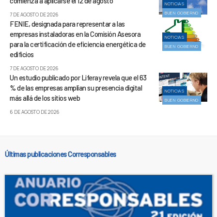
comienza a aplicarse el 12 de agosto
NOTICIAS
BUEN GOBIERNO
7 DE AGOSTO DE 2026
FENIE, designada para representar a las
empresas instaladoras en la Comisión Asesora
NOTICIAS
para la certificación de eficiencia energética de
BUEN GOBIERNO
edificios
7 DE AGOSTO DE 2026
Un estudio publicado por Liferay revela que el 63
% de las empresas amplían su presencia digital
NOTICIAS
más allá de los sitios web
BUEN GOBIERNO
6 DE AGOSTO DE 2026
Últimas publicaciones Corresponsables