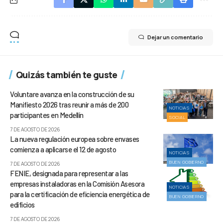
Dejar un comentario
Quizás también te guste
Voluntare avanza en la construcción de su
Manifiesto 2026 tras reunir a más de 200
NOTICIAS
participantes en Medellín
SOCIAL
7 DE AGOSTO DE 2026
La nueva regulación europea sobre envases
comienza a aplicarse el 12 de agosto
NOTICIAS
BUEN GOBIERNO
7 DE AGOSTO DE 2026
FENIE, designada para representar a las
empresas instaladoras en la Comisión Asesora
NOTICIAS
para la certificación de eficiencia energética de
BUEN GOBIERNO
edificios
7 DE AGOSTO DE 2026