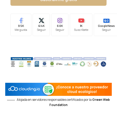
9.5K
41.4K
6.6K
1K
Google News
Me gusta
Seguir
Seguir
Suscríbete
Seguir
Alojada en servidores responsables certificados por la
Green Web
Foundation