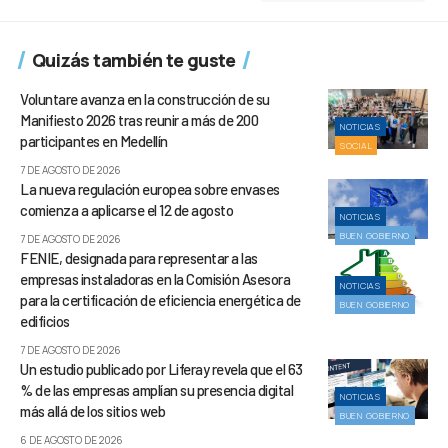
Quizás también te guste
Voluntare avanza en la construcción de su
Manifiesto 2026 tras reunir a más de 200
NOTICIAS
participantes en Medellín
SOCIAL
7 DE AGOSTO DE 2026
La nueva regulación europea sobre envases
comienza a aplicarse el 12 de agosto
NOTICIAS
BUEN GOBIERNO
7 DE AGOSTO DE 2026
FENIE, designada para representar a las
empresas instaladoras en la Comisión Asesora
NOTICIAS
para la certificación de eficiencia energética de
BUEN GOBIERNO
edificios
7 DE AGOSTO DE 2026
Un estudio publicado por Liferay revela que el 63
% de las empresas amplían su presencia digital
NOTICIAS
más allá de los sitios web
BUEN GOBIERNO
6 DE AGOSTO DE 2026