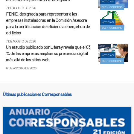
NOTICIAS
BUEN GOBIERNO
7 DE AGOSTO DE 2026
FENIE, designada para representar a las
empresas instaladoras en la Comisión Asesora
NOTICIAS
para la certificación de eficiencia energética de
BUEN GOBIERNO
edificios
7 DE AGOSTO DE 2026
Un estudio publicado por Liferay revela que el 63
% de las empresas amplían su presencia digital
NOTICIAS
más allá de los sitios web
BUEN GOBIERNO
6 DE AGOSTO DE 2026
Últimas publicaciones Corresponsables