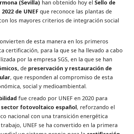
rmona (Sevilla)
han obtenido hoy el
Sello de
ad 2022 de UNEF
que reconoce las plantas de
 con los mayores criterios de integración
social
convierten de esta manera en los primeros
 certificación, para la que se ha llevado a cabo
alizada por la empresa SGS, en la que se han
ómicos,
de
preservación y restauración de
ular
, que responden al compromiso de esta
conómica,
social
y medioambiental.
bilidad
fue creado por UNEF en 2020 para
 sector fotovoltaico español
, reforzando el
co nacional con una transición energética
 trabajo, UNEF se ha convertido en la primera
mundial un sistema propio para la
certificación