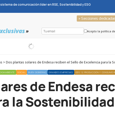
sistema de comunicación líder en RSE, Sostenibilidad y ESG
» Secciones dedicada
xclusivas
»
Acepto la política d
s > Dos plantas solares de Endesa reciben el Sello de Excelencia para la S
DIOAMBIENTE
SOCIAL
BUEN GOBIERNO
GRANDES EMPRESAS
ODS 12 PRODUCCIÓN Y CONSUMO 
ares de Endesa rec
ra la Sostenibilida